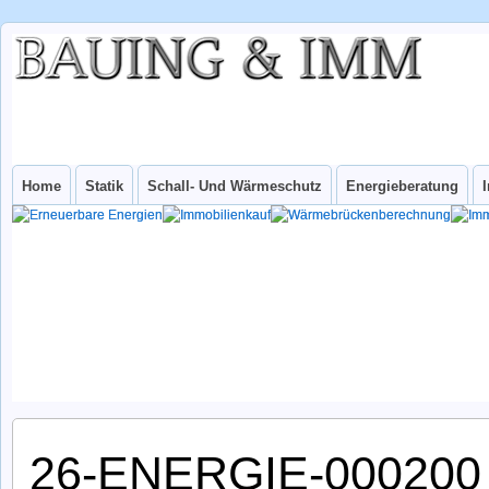
BAUING &
IHR INGENIEURBÜRO FÜR WUPPERTAL UND NRW
IMM
INGenieurbüro
Home
Statik
Schall- Und Wärmeschutz
Energieberatung
26-ENERGIE-000200