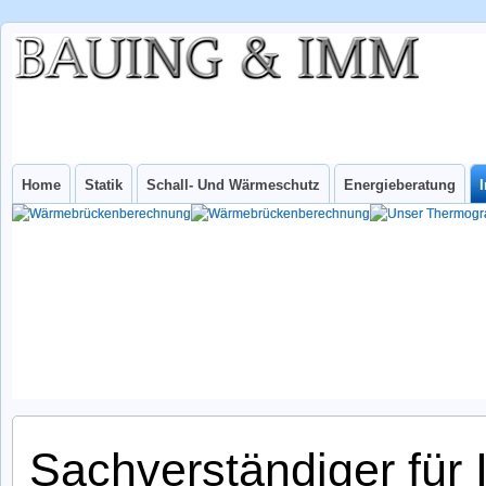
BAUING &
IHR INGENIEURBÜRO FÜR WUPPERTAL UND NRW
IMM
INGenieurbüro
Home
Statik
Schall- Und Wärmeschutz
Energieberatung
Sachverständiger für