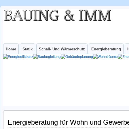
BAUING &
IHR INGENIEURBÜRO FÜR WUPPERTAL UND NRW
IMM
INGenieurbüro
Home
Statik
Schall- Und Wärmeschutz
Energieberatung
Energieberatung für Wohn und Gewerb