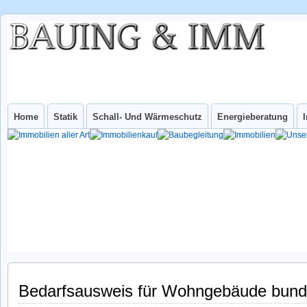
BAUING &
IHR INGENIEURBÜRO FÜR WUPPERTAL UND NRW
IMM
INGenieurbüro
Home
Statik
Schall- Und Wärmeschutz
Energieberatung
Bedarfsausweis für Wohngebäude bund