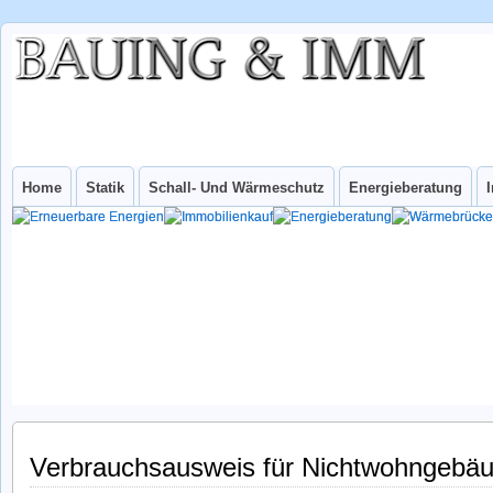
BAUING &
IHR INGENIEURBÜRO FÜR WUPPERTAL UND NRW
IMM
INGenieurbüro
Home
Statik
Schall- Und Wärmeschutz
Energieberatung
Verbrauchsausweis für Nichtwohngebäud