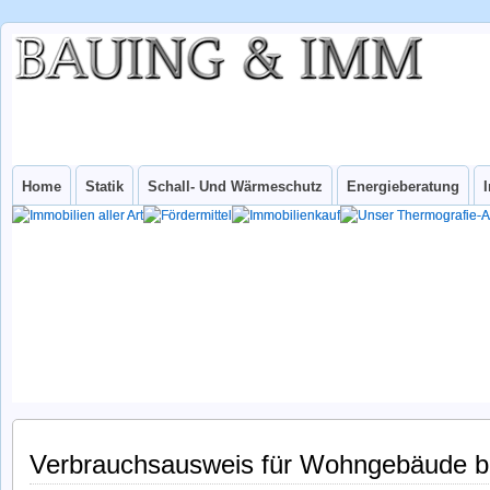
BAUING &
IHR INGENIEURBÜRO FÜR WUPPERTAL UND NRW
IMM
INGenieurbüro
Home
Statik
Schall- Und Wärmeschutz
Energieberatung
Verbrauchsausweis für Wohngebäude b